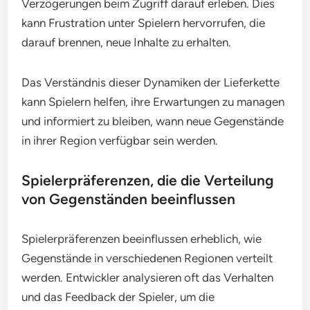
Verzögerungen beim Zugriff darauf erleben. Dies
kann Frustration unter Spielern hervorrufen, die
darauf brennen, neue Inhalte zu erhalten.
Das Verständnis dieser Dynamiken der Lieferkette
kann Spielern helfen, ihre Erwartungen zu managen
und informiert zu bleiben, wann neue Gegenstände
in ihrer Region verfügbar sein werden.
Spielerpräferenzen, die die Verteilung
von Gegenständen beeinflussen
Spielerpräferenzen beeinflussen erheblich, wie
Gegenstände in verschiedenen Regionen verteilt
werden. Entwickler analysieren oft das Verhalten
und das Feedback der Spieler, um die