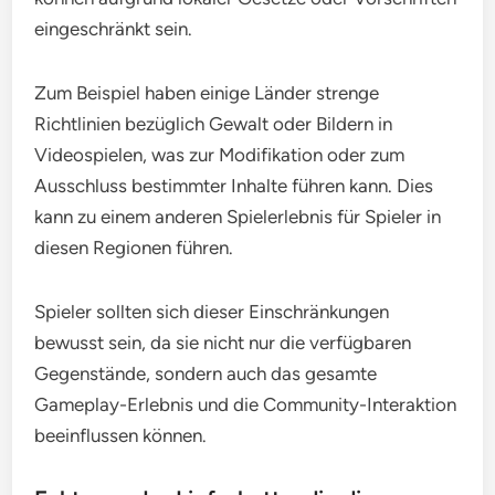
eingeschränkt sein.
Zum Beispiel haben einige Länder strenge
Richtlinien bezüglich Gewalt oder Bildern in
Videospielen, was zur Modifikation oder zum
Ausschluss bestimmter Inhalte führen kann. Dies
kann zu einem anderen Spielerlebnis für Spieler in
diesen Regionen führen.
Spieler sollten sich dieser Einschränkungen
bewusst sein, da sie nicht nur die verfügbaren
Gegenstände, sondern auch das gesamte
Gameplay-Erlebnis und die Community-Interaktion
beeinflussen können.