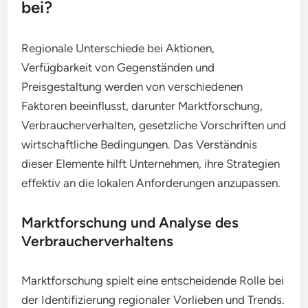
bei?
Regionale Unterschiede bei Aktionen,
Verfügbarkeit von Gegenständen und
Preisgestaltung werden von verschiedenen
Faktoren beeinflusst, darunter Marktforschung,
Verbraucherverhalten, gesetzliche Vorschriften und
wirtschaftliche Bedingungen. Das Verständnis
dieser Elemente hilft Unternehmen, ihre Strategien
effektiv an die lokalen Anforderungen anzupassen.
Marktforschung und Analyse des
Verbraucherverhaltens
Marktforschung spielt eine entscheidende Rolle bei
der Identifizierung regionaler Vorlieben und Trends.