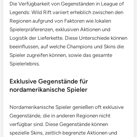
Die Verfügbarkeit von Gegenständen in League of
Legends: Wild Rift variiert erheblich zwischen den
Regionen aufgrund von Faktoren wie lokalen
Spielerpräferenzen, exklusiven Aktionen und
Logistik der Lieferkette. Diese Unterschiede können
beeinflussen, auf welche Champions und Skins die
Spieler zugreifen können, sowie das gesamte
Spielerlebnis.
Exklusive Gegenstände für
nordamerikanische Spieler
Nordamerikanische Spieler genießen oft exklusive
Gegenstände, die in anderen Regionen nicht
verfügbar sind. Diese Gegenstände können
spezielle Skins, zeitlich begrenzte Aktionen und