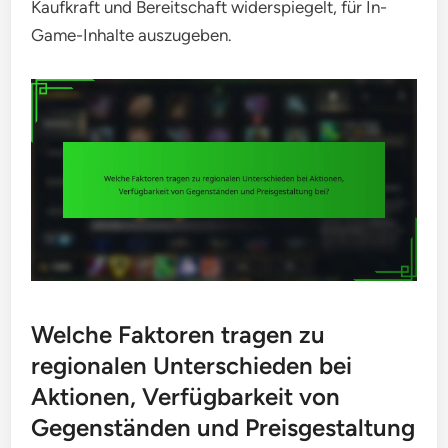
Kaufkraft und Bereitschaft widerspiegelt, für In-
Game-Inhalte auszugeben.
Welche Faktoren tragen zu
regionalen Unterschieden bei
Aktionen, Verfügbarkeit von
Gegenständen und Preisgestaltung