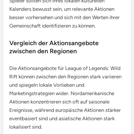
Spieler sollten sich ihres lokalen kulturellen
Kalenders bewusst sein, um relevante Aktionen
besser vorhersehen und sich mit den Werten ihrer
Gemeinschaft identifizieren zu können.
Vergleich der Aktionsangebote
zwischen den Regionen
Die Aktionsangebote für League of Legends: Wild
Rift können zwischen den Regionen stark variieren
und spiegeln lokale Vorlieben und
Marketingstrategien wider. Nordamerikanische
Aktionen konzentrieren sich oft auf saisonale
Ereignisse, während europäische Aktionen stärker
eventbasiert sind und asiatische Aktionen stark
lokalisiert sind.