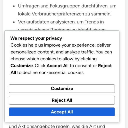
Umfragen und Fokusgruppen durchführen, um
lokale Verbraucherpräferenzen zu sammeln.
Verkaufsdaten analysieren, um Trends in
verschiedenen Regionen zu identifizieren.
Soziale Medienanalysen nutzen, um das
We respect your privacy
Cookies help us improve your experience, deliver
Verbrauchergefühl und Interessen zu erfassen.
personalized content, and analyze traffic. You can
choose which cookies to allow by clicking
Gesetzliche Vorschriften, die Aktionen
Customize
. Click
Accept All
to consent or
Reject
und Preisgestaltung beeinflussen
All
to decline non-essential cookies.
Gesetzliche Vorschriften haben einen erheblichen
Customize
Einfluss darauf, wie Aktionen und Preisstrategien in
Reject All
verschiedenen Regionen umgesetzt werden. Zum
Beispiel haben einige Bundesstaaten in den USA
Accept All
spezifische Gesetze, die die Werbung für Rabatte
und Aktionsangebote regeln, was die Art und