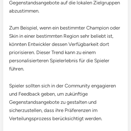
Gegenstandsangebote auf die lokalen Zielgruppen
abzustimmen.
Zum Beispiel, wenn ein bestimmter Champion oder
Skin in einer bestimmten Region sehr beliebt ist,
könnten Entwickler dessen Verfügbarkeit dort
priorisieren. Dieser Trend kann zu einem
personalisierteren Spielerlebnis für die Spieler
führen.
Spieler sollten sich in der Community engagieren
und Feedback geben, um zukünftige
Gegenstandsangebote zu gestalten und
sicherzustellen, dass ihre Präferenzen im
Verteilungsprozess berücksichtigt werden.