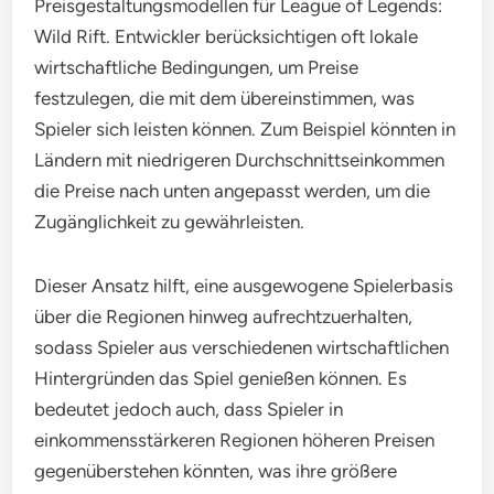
Preisgestaltungsmodellen für League of Legends:
Wild Rift. Entwickler berücksichtigen oft lokale
wirtschaftliche Bedingungen, um Preise
festzulegen, die mit dem übereinstimmen, was
Spieler sich leisten können. Zum Beispiel könnten in
Ländern mit niedrigeren Durchschnittseinkommen
die Preise nach unten angepasst werden, um die
Zugänglichkeit zu gewährleisten.
Dieser Ansatz hilft, eine ausgewogene Spielerbasis
über die Regionen hinweg aufrechtzuerhalten,
sodass Spieler aus verschiedenen wirtschaftlichen
Hintergründen das Spiel genießen können. Es
bedeutet jedoch auch, dass Spieler in
einkommensstärkeren Regionen höheren Preisen
gegenüberstehen könnten, was ihre größere