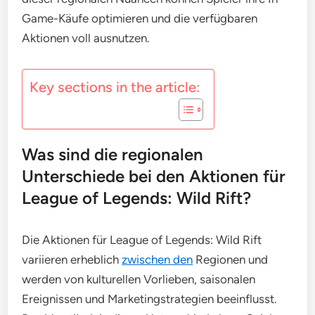
Game-Käufe optimieren und die verfügbaren
Aktionen voll ausnutzen.
Key sections in the article:
Was sind die regionalen
Unterschiede bei den Aktionen für
League of Legends: Wild Rift?
Die Aktionen für League of Legends: Wild Rift
variieren erheblich
zwischen den
Regionen und
werden von kulturellen Vorlieben, saisonalen
Ereignissen und Marketingstrategien beeinflusst.