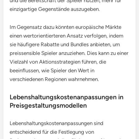
und die Bereitschaft der Spieler nutzen, mehr für
einzigartige Gegenstände auszugeben.
Im Gegensatz dazu könnten europäische Märkte
einen wertorientierteren Ansatz verfolgen, indem
sie häufigere Rabatte und Bundles anbieten, um
preissensible Spieler anzuziehen. Dies kann zu einer
Vielzahl von Aktionsstrategien führen, die
beeinflussen, wie Spieler den Wert in
verschiedenen Regionen wahrnehmen.
Lebenshaltungskostenanpassungen in
Preisgestaltungsmodellen
Lebenshaltungskostenanpassungen sind
entscheidend für die Festlegung von