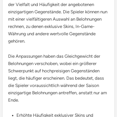
der Vielfalt und Häufigkeit der angebotenen
einzigartigen Gegenstände. Die Spieler können nun
mit einer vielfältigeren Auswahl an Belohnungen
rechnen, zu denen exklusive Skins, In-Game-
Währung und andere wertvolle Gegenstände
gehören.
Die Anpassungen haben das Gleichgewicht der
Belohnungen verschoben, wobei ein größerer
Schwerpunkt auf hochpreisigen Gegenständen
liegt, die häufiger erscheinen. Das bedeutet, dass
die Spieler voraussichtlich während der Saison
einzigartige Belohnungen antreffen, anstatt nur am
Ende.
Erhöhte Häufigkeit exklusiver Skins und