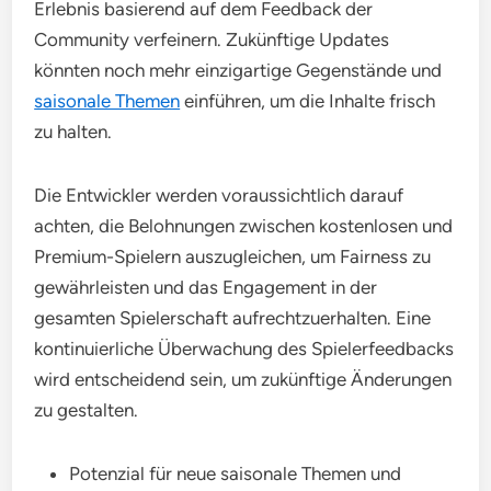
Erlebnis basierend auf dem Feedback der
Community verfeinern. Zukünftige Updates
könnten noch mehr einzigartige Gegenstände und
saisonale Themen
einführen, um die Inhalte frisch
zu halten.
Die Entwickler werden voraussichtlich darauf
achten, die Belohnungen zwischen kostenlosen und
Premium-Spielern auszugleichen, um Fairness zu
gewährleisten und das Engagement in der
gesamten Spielerschaft aufrechtzuerhalten. Eine
kontinuierliche Überwachung des Spielerfeedbacks
wird entscheidend sein, um zukünftige Änderungen
zu gestalten.
Potenzial für neue saisonale Themen und