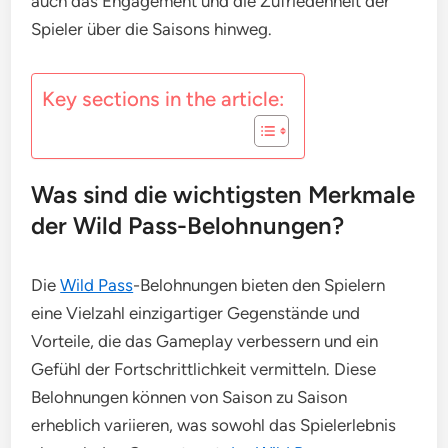
auch das Engagement und die Zufriedenheit der
Spieler über die Saisons hinweg.
Key sections in the article:
Was sind die wichtigsten Merkmale
der Wild Pass-Belohnungen?
Die
Wild Pass
-Belohnungen bieten den Spielern
eine Vielzahl einzigartiger Gegenstände und
Vorteile, die das Gameplay verbessern und ein
Gefühl der Fortschrittlichkeit vermitteln. Diese
Belohnungen können von Saison zu Saison
erheblich variieren, was sowohl das Spielerlebnis