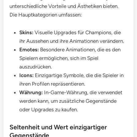
unterschiedliche Vorteile und Ästhetiken bieten.
Die Hauptkategorien umfassen:
Skins:
Visuelle Upgrades für Champions, die
ihr Aussehen und ihre Animationen verändern.
Emotes:
Besondere Animationen, die es den
Spielern ermöglichen, sich im Spiel
auszudrücken.
Icons:
Einzigartige Symbole, die die Spieler in
ihren Profilen repräsentieren.
Währung:
In-Game-Währung, die verwendet
werden kann, um zusätzliche Gegenstände
oder Upgrades zu kaufen.
Seltenheit und Wert einzigartiger
Gegenstände