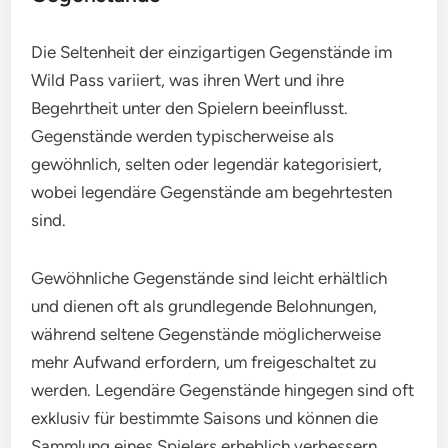
Die Seltenheit der einzigartigen Gegenstände im
Wild Pass variiert, was ihren Wert und ihre
Begehrtheit unter den Spielern beeinflusst.
Gegenstände werden typischerweise als
gewöhnlich, selten oder legendär kategorisiert,
wobei legendäre Gegenstände am begehrtesten
sind.
Gewöhnliche Gegenstände sind leicht erhältlich
und dienen oft als grundlegende Belohnungen,
während seltene Gegenstände möglicherweise
mehr Aufwand erfordern, um freigeschaltet zu
werden. Legendäre Gegenstände hingegen sind oft
exklusiv für bestimmte Saisons und können die
Sammlung eines Spielers erheblich verbessern.