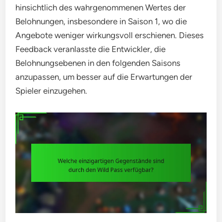
hinsichtlich des wahrgenommenen Wertes der
Belohnungen, insbesondere in Saison 1, wo die
Angebote weniger wirkungsvoll erschienen. Dieses
Feedback veranlasste die Entwickler, die
Belohnungsebenen in den folgenden Saisons
anzupassen, um besser auf die Erwartungen der
Spieler einzugehen.