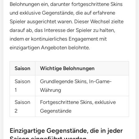
Belohnungen ein, darunter fortgeschrittene Skins
und exklusive Gegenstände, die auf erfahrene
Spieler ausgerichtet waren. Dieser Wechsel zielte
darauf ab, das Interesse der Spieler zu halten,
indem er kontinuierliches Engagement mit
einzigartigen Angeboten belohnte.
Saison
Wichtige Belohnungen
Saison
Grundlegende Skins, In-Game-
1
Währung
Saison
Fortgeschrittene Skins, exklusive
2
Gegenstände
Einzigartige Gegenstände, die in jeder
Saison eingeführt werden