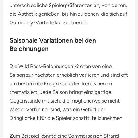
unterschiedliche Spielerpräferenzen an, von denen,
die Ästhetik genießen, bis hin zu denen, die sich auf
Gameplay-Vorteile konzentrieren.
Saisonale Variationen bei den
Belohnungen
Die Wild Pass-Belohnungen können von einer
Saison zur nächsten erheblich variieren und sind oft
um bestimmte Ereignisse oder Trends herum
thematisiert. Jede Saison bringt einzigartige
Gegenstände mit sich, die möglicherweise nicht
wieder verfügbar sind, was ein Gefühl der
Dringlichkeit für die Spieler schafft, teilzunehmen.
Zum Beispiel könnte eine Sommersaison Strand-