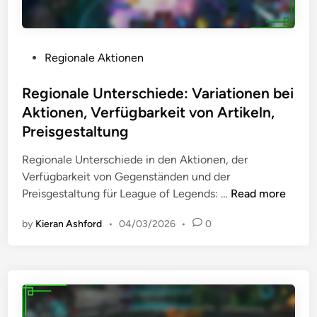
s
e
:
s
r
M
u
a
P
Regionale Aktionen
n
r
o
g
k
s
Regionale Unterschiede: Variationen bei
e
e
t
n
Aktionen, Verfügbarkeit von Artikeln,
t
e
,
Preisgestaltung
i
d
F
n
i
Regionale Unterschiede in den Aktionen, der
e
g
n
Verfügbarkeit von Gegenständen und der
h
s
R
Preisgestaltung für League of Legends: …
Read more
l
t
e
e
r
by
Kieran Ashford
•
04/03/2026
•
0
g
r
a
i
s
t
o
u
e
n
c
g
a
h
i
l
e