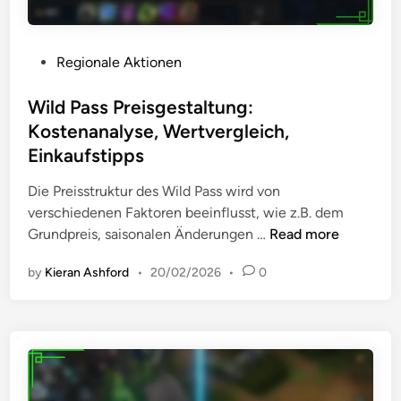
u
l
l
k
n
e
t
,
g
-
u
P
Regionale Aktionen
V
A
n
o
o
n
g
s
Wild Pass Preisgestaltung:
r
g
e
t
s
Kostenanalyse, Wertvergleich,
e
n
e
c
Einkaufstipps
b
d
h
o
i
Die Preisstruktur des Wild Pass wird von
l
t
n
verschiedenen Faktoren beeinflusst, wie z.B. dem
ä
e
W
Grundpreis, saisonalen Änderungen …
Read more
g
:
i
e
I
by
Kieran Ashford
•
20/02/2026
•
0
l
,
n
d
V
h
P
e
a
a
r
l
s
b
t
s
e
e