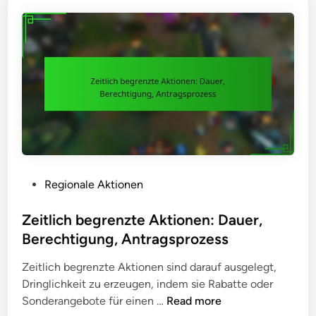
P
Regionale Aktionen
o
s
Zeitlich begrenzte Aktionen: Dauer,
t
Berechtigung, Antragsprozess
e
Zeitlich begrenzte Aktionen sind darauf ausgelegt,
d
Dringlichkeit zu erzeugen, indem sie Rabatte oder
i
Z
Sonderangebote für einen …
Read more
n