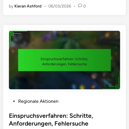
e
by
Kieran Ashford
•
06/03/2026
•
0
i
t
l
i
c
h
b
e
g
r
e
n
z
t
P
Regionale Aktionen
e
o
A
s
Einspruchsverfahren: Schritte,
k
t
Anforderungen, Fehlersuche
t
e