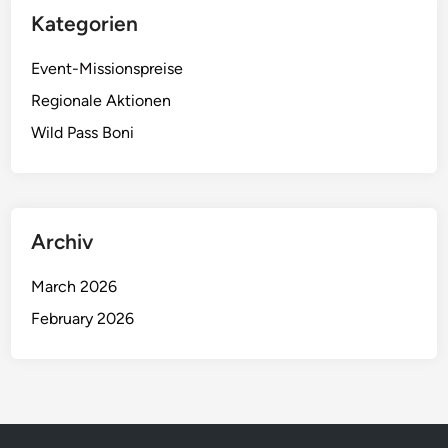
e
Kategorien
e
t
h
Event-Missionspreise
o
Regionale Aktionen
d
e
Wild Pass Boni
n
,
V
e
Archiv
r
f
March 2026
ü
February 2026
g
b
a
r
k
e