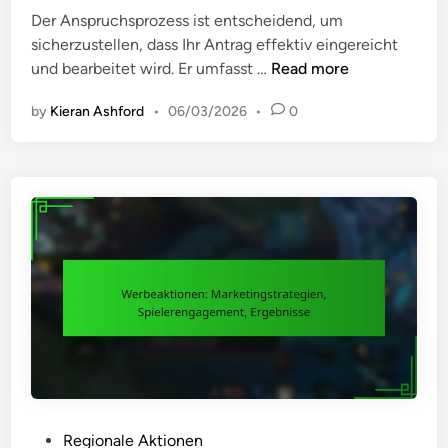
i
Der Anspruchsprozess ist entscheidend, um
d
o
sicherzustellen, dass Ihr Antrag effektiv eingereicht
i
n
E
und bearbeitet wird. Er umfasst …
Read more
n
e
i
n
by
Kieran Ashford
•
06/03/2026
•
0
n
:
s
D
p
a
r
u
u
e
c
r
h
,
s
B
v
e
e
r
r
e
f
c
a
h
h
P
Regionale Aktionen
t