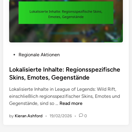
P
s
,
r
s
P
e
e
r
i
r
e
s
u
i
g
n
s
e
g
e
s
e
,
P
Regionale Aktionen
t
n
E
o
a
x
s
Lokalisierte Inhalte: Regionsspezifische
l
k
t
Skins, Emotes, Gegenstände
t
l
e
u
Lokalisierte Inhalte in League of Legends: Wild Rift,
u
d
n
einschließlich regionsspezifischer Skins, Emotes und
s
i
g
L
Gegenstände, sind so …
Read more
i
n
:
o
v
K
by
Kieran Ashford
•
19/02/2026
•
0
k
i
o
a
t
s
l
ä