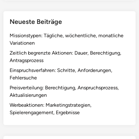
s
s
t
,
e
E
Neueste Beiträge
n
m
:
o
Missionstypen: Tägliche, wöchentliche, monatliche
T
t
Variationen
y
e
p
Zeitlich begrenzte Aktionen: Dauer, Berechtigung,
s
e
Antragsprozess
,
n
Einspruchsverfahren: Schritte, Anforderungen,
G
,
Fehlersuche
e
E
g
Preisverteilung: Berechtigung, Anspruchsprozess,
r
e
Aktualisierungen
w
n
e
Werbeaktionen: Marketingstrategien,
s
r
Spielerengagement, Ergebnisse
t
b
ä
s
n
m
d