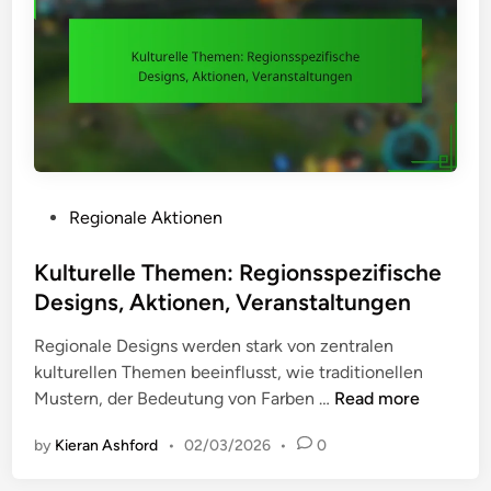
e
e
n
U
,
n
S
t
p
e
i
r
e
s
l
c
e
P
Regionale Aktionen
h
r
o
i
e
s
Kulturelle Themen: Regionsspezifische
e
n
t
Designs, Aktionen, Veranstaltungen
d
g
e
e
Regionale Designs werden stark von zentralen
a
d
:
kulturellen Themen beeinflusst, wie traditionellen
g
i
V
K
Mustern, der Bedeutung von Farben …
Read more
e
n
a
u
m
r
by
Kieran Ashford
•
02/03/2026
•
0
l
e
i
t
n