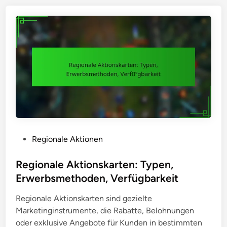
t
i
t
e
s
n
i
a
e
n
r
a
t
l
e
y
I
s
n
e
h
,
a
P
Regionale Aktionen
W
l
o
e
t
s
Regionale Aktionskarten: Typen,
r
e
t
t
Erwerbsmethoden, Verfügbarkeit
:
e
v
R
Regionale Aktionskarten sind gezielte
d
e
e
Marketinginstrumente, die Rabatte, Belohnungen
i
r
g
oder exklusive Angebote für Kunden in bestimmten
n
g