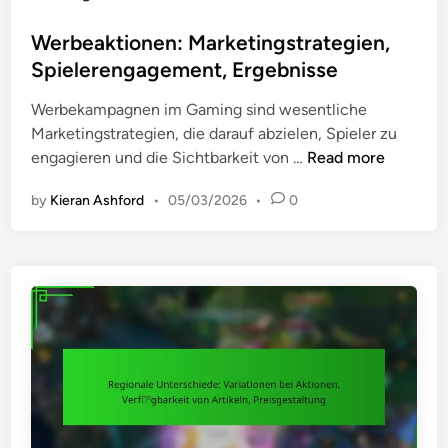
r
o
i
e
s
Werbeaktionen: Marketingstrategien,
g
n
t
u
Spielerengagement, Ergebnisse
:
e
n
S
Werbekampagnen im Gaming sind wesentliche
d
g
c
Marketingstrategien, die darauf abzielen, Spieler zu
i
,
h
W
engagieren und die Sichtbarkeit von …
Read more
n
A
r
e
n
i
by
Kieran Ashford
•
05/03/2026
•
0
r
t
t
b
r
t
e
a
e
a
g
,
k
s
A
t
p
n
i
r
f
o
o
o
n
z
r
e
e
d
n