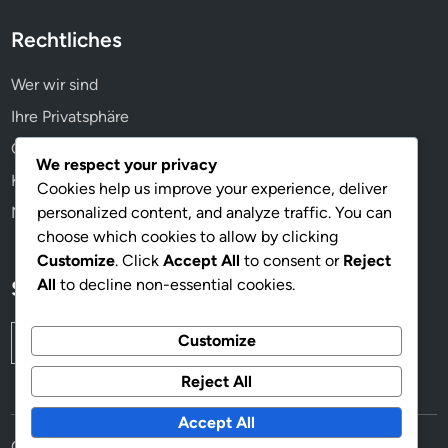
i
Rechtliches
t
Wer wir sind
Ihre Privatsphäre
Cookie-Einstellungen
We respect your privacy
Kontakt aufnehmen
Cookies help us improve your experience, deliver
personalized content, and analyze traffic. You can
Nutzungsbedingungen
choose which cookies to allow by clicking
Customize
. Click
Accept All
to consent or
Reject
All
to decline non-essential cookies.
Suche
Search
Customize
for:
Reject All
Accept All
Copyright © 2026
webworkblogger.de
.