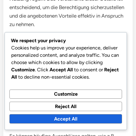
entscheidend, um die Berechtigung sicherzustellen
und die angebotenen Vorteile effektiv in Anspruch
zu nehmen.
We respect your privacy
Das Kleingedruckte bei Aktionen
Cookies help us improve your experience, deliver
verstehen
personalized content, and analyze traffic. You can
choose which cookies to allow by clicking
Das Kleingedruckte bei Aktionen enthält wichtige
Customize
. Click
Accept All
to consent or
Reject
Informationen, die Ihre Erfahrung erheblich
All
to decline non-essential cookies.
beeinflussen können. Es umfasst oft Details zu
Berechtigungskriterien, Ablaufdaten und etwaigen
Customize
Einschränkungen des Angebots. Lesen Sie diesen
Reject All
Abschnitt immer sorgfältig, um unerwartete
Überraschungen zu vermeiden.
Accept All
Es können häufige Ausschlüsse gelten, wie z.B.