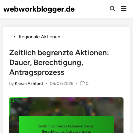
Skip
webworkblogger.de
Mai
to
Open
Men
Search
content
Posted
Regionale Aktionen
in
Zeitlich begrenzte Aktionen:
Dauer, Berechtigung,
Antragsprozess
by
Kieran Ashford
•
06/03/2026
•
0