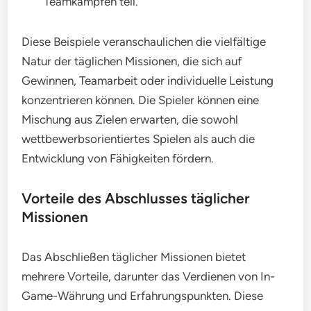
Teamkämpfen teil.
Diese Beispiele veranschaulichen die vielfältige
Natur der täglichen Missionen, die sich auf
Gewinnen, Teamarbeit oder individuelle Leistung
konzentrieren können. Die Spieler können eine
Mischung aus Zielen erwarten, die sowohl
wettbewerbsorientiertes Spielen als auch die
Entwicklung von Fähigkeiten fördern.
Vorteile des Abschlusses täglicher
Missionen
Das Abschließen täglicher Missionen bietet
mehrere Vorteile, darunter das Verdienen von In-
Game-Währung und Erfahrungspunkten. Diese