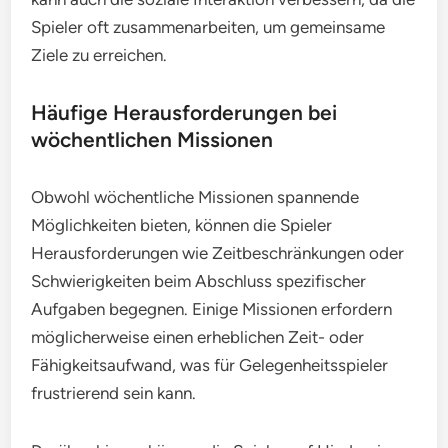
Spieler oft zusammenarbeiten, um gemeinsame
Ziele zu erreichen.
Häufige Herausforderungen bei
wöchentlichen Missionen
Obwohl wöchentliche Missionen spannende
Möglichkeiten bieten, können die Spieler
Herausforderungen wie Zeitbeschränkungen oder
Schwierigkeiten beim Abschluss spezifischer
Aufgaben begegnen. Einige Missionen erfordern
möglicherweise einen erheblichen Zeit- oder
Fähigkeitsaufwand, was für Gelegenheitsspieler
frustrierend sein kann.