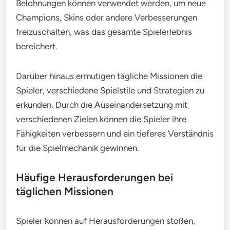
Belohnungen können verwendet werden, um neue
Champions, Skins oder andere Verbesserungen
freizuschalten, was das gesamte Spielerlebnis
bereichert.
Darüber hinaus ermutigen tägliche Missionen die
Spieler, verschiedene Spielstile und Strategien zu
erkunden. Durch die Auseinandersetzung mit
verschiedenen Zielen können die Spieler ihre
Fähigkeiten verbessern und ein tieferes Verständnis
für die Spielmechanik gewinnen.
Häufige Herausforderungen bei
täglichen Missionen
Spieler können auf Herausforderungen stoßen,