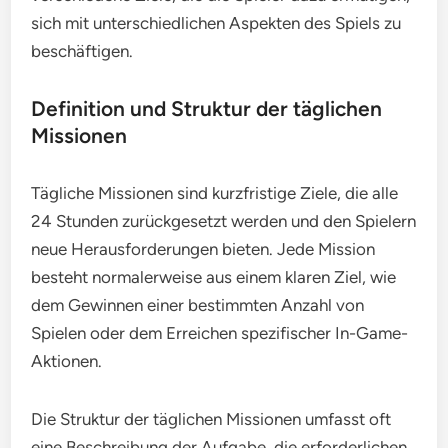
sich mit unterschiedlichen Aspekten des Spiels zu
beschäftigen.
Definition und Struktur der täglichen
Missionen
Tägliche Missionen sind kurzfristige Ziele, die alle
24 Stunden zurückgesetzt werden und den Spielern
neue Herausforderungen bieten. Jede Mission
besteht normalerweise aus einem klaren Ziel, wie
dem Gewinnen einer bestimmten Anzahl von
Spielen oder dem Erreichen spezifischer In-Game-
Aktionen.
Die Struktur der täglichen Missionen umfasst oft
eine Beschreibung der Aufgabe, die erforderlichen