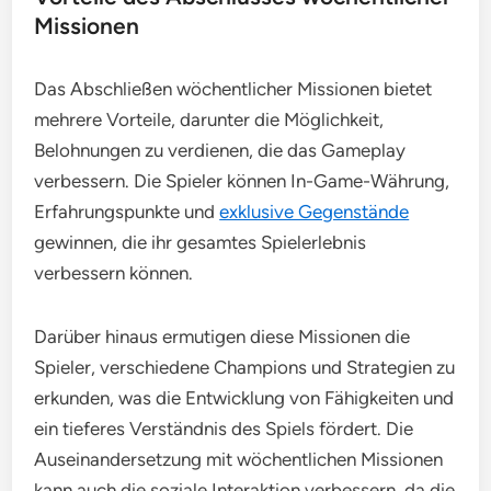
Missionen
Das Abschließen wöchentlicher Missionen bietet
mehrere Vorteile, darunter die Möglichkeit,
Belohnungen zu verdienen, die das Gameplay
verbessern. Die Spieler können In-Game-Währung,
Erfahrungspunkte und
exklusive Gegenstände
gewinnen, die ihr gesamtes Spielerlebnis
verbessern können.
Darüber hinaus ermutigen diese Missionen die
Spieler, verschiedene Champions und Strategien zu
erkunden, was die Entwicklung von Fähigkeiten und
ein tieferes Verständnis des Spiels fördert. Die
Auseinandersetzung mit wöchentlichen Missionen
kann auch die soziale Interaktion verbessern, da die