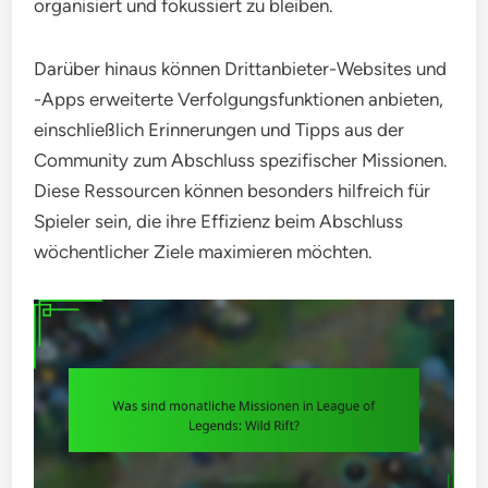
organisiert und fokussiert zu bleiben.
Darüber hinaus können Drittanbieter-Websites und
-Apps erweiterte Verfolgungsfunktionen anbieten,
einschließlich Erinnerungen und Tipps aus der
Community zum Abschluss spezifischer Missionen.
Diese Ressourcen können besonders hilfreich für
Spieler sein, die ihre Effizienz beim Abschluss
wöchentlicher Ziele maximieren möchten.