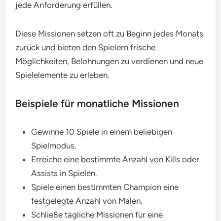
jede Anforderung erfüllen.
Diese Missionen setzen oft zu Beginn jedes Monats
zurück und bieten den Spielern frische
Möglichkeiten, Belohnungen zu verdienen und neue
Spielelemente zu erleben.
Beispiele für monatliche Missionen
Gewinne 10 Spiele in einem beliebigen
Spielmodus.
Erreiche eine bestimmte Anzahl von Kills oder
Assists in Spielen.
Spiele einen bestimmten Champion eine
festgelegte Anzahl von Malen.
Schließe tägliche Missionen für eine