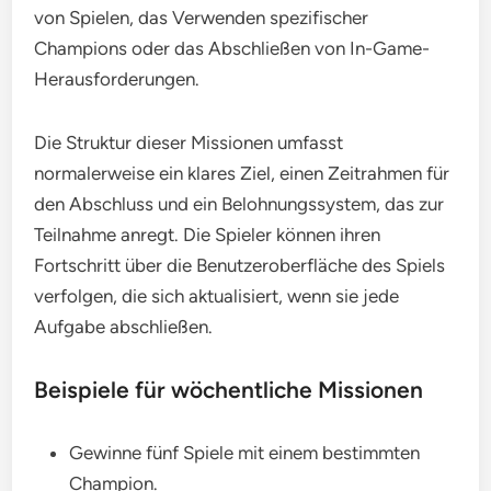
von Spielen, das Verwenden spezifischer
Champions oder das Abschließen von In-Game-
Herausforderungen.
Die Struktur dieser Missionen umfasst
normalerweise ein klares Ziel, einen Zeitrahmen für
den Abschluss und ein Belohnungssystem, das zur
Teilnahme anregt. Die Spieler können ihren
Fortschritt über die Benutzeroberfläche des Spiels
verfolgen, die sich aktualisiert, wenn sie jede
Aufgabe abschließen.
Beispiele für wöchentliche Missionen
Gewinne fünf Spiele mit einem bestimmten
Champion.