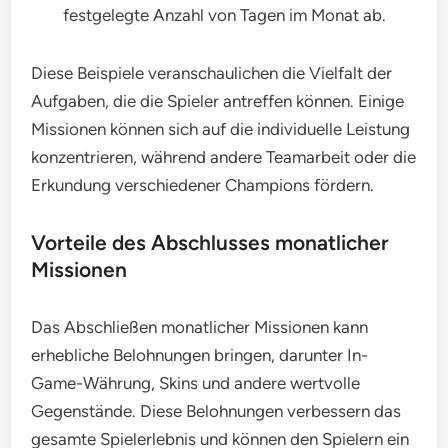
festgelegte Anzahl von Tagen im Monat ab.
Diese Beispiele veranschaulichen die Vielfalt der
Aufgaben, die die Spieler antreffen können. Einige
Missionen können sich auf die individuelle Leistung
konzentrieren, während andere Teamarbeit oder die
Erkundung verschiedener Champions fördern.
Vorteile des Abschlusses monatlicher
Missionen
Das Abschließen monatlicher Missionen kann
erhebliche Belohnungen bringen, darunter In-
Game-Währung, Skins und andere wertvolle
Gegenstände. Diese Belohnungen verbessern das
gesamte Spielerlebnis und können den Spielern ein