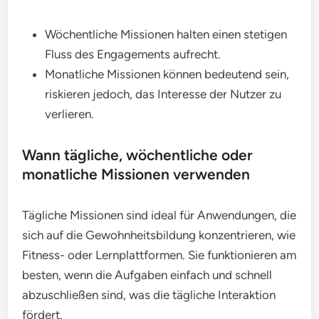
Wöchentliche Missionen halten einen stetigen
Fluss des Engagements aufrecht.
Monatliche Missionen können bedeutend sein,
riskieren jedoch, das Interesse der Nutzer zu
verlieren.
Wann tägliche, wöchentliche oder
monatliche Missionen verwenden
Tägliche Missionen sind ideal für Anwendungen, die
sich auf die Gewohnheitsbildung konzentrieren, wie
Fitness- oder Lernplattformen. Sie funktionieren am
besten, wenn die Aufgaben einfach und schnell
abzuschließen sind, was die tägliche Interaktion
fördert.