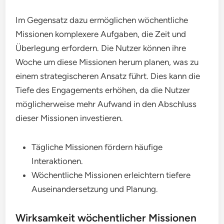
Im Gegensatz dazu ermöglichen wöchentliche
Missionen komplexere Aufgaben, die Zeit und
Überlegung erfordern. Die Nutzer können ihre
Woche um diese Missionen herum planen, was zu
einem strategischeren Ansatz führt. Dies kann die
Tiefe des Engagements erhöhen, da die Nutzer
möglicherweise mehr Aufwand in den Abschluss
dieser Missionen investieren.
Tägliche Missionen fördern häufige
Interaktionen.
Wöchentliche Missionen erleichtern tiefere
Auseinandersetzung und Planung.
Wirksamkeit wöchentlicher Missionen