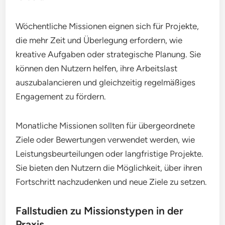
Wöchentliche Missionen eignen sich für Projekte,
die mehr Zeit und Überlegung erfordern, wie
kreative Aufgaben oder strategische Planung. Sie
können den Nutzern helfen, ihre Arbeitslast
auszubalancieren und gleichzeitig regelmäßiges
Engagement zu fördern.
Monatliche Missionen sollten für übergeordnete
Ziele oder Bewertungen verwendet werden, wie
Leistungsbeurteilungen oder langfristige Projekte.
Sie bieten den Nutzern die Möglichkeit, über ihren
Fortschritt nachzudenken und neue Ziele zu setzen.
Fallstudien zu Missionstypen in der
Praxis