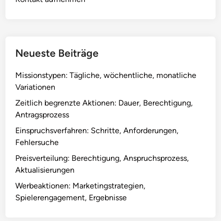
e
u
I
s
n
i
h
v
a
Neueste Beiträge
e
l
G
t
Missionstypen: Tägliche, wöchentliche, monatliche
e
e
Variationen
g
,
e
Zeitlich begrenzte Aktionen: Dauer, Berechtigung,
S
n
Antragsprozess
o
s
Einspruchsverfahren: Schritte, Anforderungen,
n
t
Fehlersuche
d
ä
e
Preisverteilung: Berechtigung, Anspruchsprozess,
n
r
Aktualisierungen
d
v
e
Werbeaktionen: Marketingstrategien,
e
,
Spielerengagement, Ergebnisse
r
E
a
i