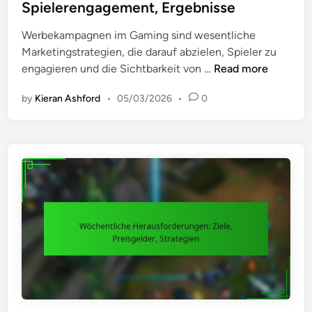
t
,
Spielerengagement, Ergebnisse
e
e
F
c
Werbekampagnen im Gaming sind wesentliche
d
e
h
Marketingstrategien, die darauf abzielen, Spieler zu
i
h
t
W
engagieren und die Sichtbarkeit von …
Read more
n
l
i
e
e
g
by
Kieran Ashford
•
05/03/2026
•
0
r
r
u
b
s
n
e
u
g
a
c
,
k
h
A
t
e
n
i
s
o
p
n
r
e
u
n
c
:
h
M