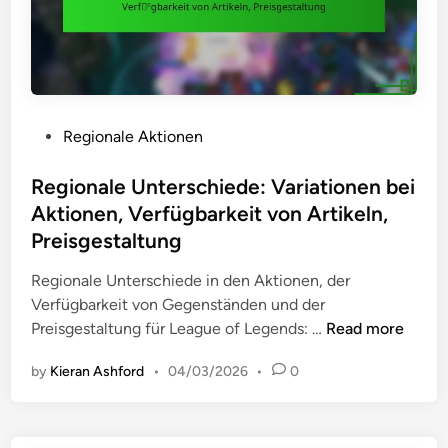
e
r
S
H
u
p
e
n
i
r
g
e
a
e
l
u
n
P
Regionale Aktionen
e
s
o
r
f
s
Regionale Unterschiede: Variationen bei
e
o
t
n
Aktionen, Verfügbarkeit von Artikeln,
r
e
g
Preisgestaltung
d
d
a
e
i
Regionale Unterschiede in den Aktionen, der
g
r
n
Verfügbarkeit von Gegenständen und der
e
u
R
Preisgestaltung für League of Legends: …
Read more
m
n
e
e
g
by
Kieran Ashford
•
04/03/2026
•
0
g
n
e
i
t
n
o
,
:
n