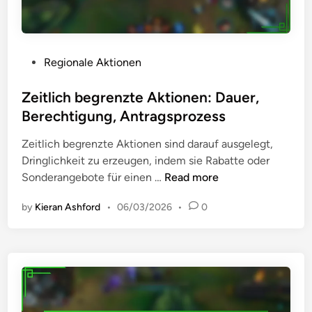
n
:
T
ä
P
Regionale Aktionen
g
o
l
s
Zeitlich begrenzte Aktionen: Dauer,
i
t
Berechtigung, Antragsprozess
c
e
h
Zeitlich begrenzte Aktionen sind darauf ausgelegt,
d
e
Dringlichkeit zu erzeugen, indem sie Rabatte oder
i
,
Z
Sonderangebote für einen …
Read more
n
w
e
ö
by
Kieran Ashford
•
06/03/2026
•
0
i
c
t
h
l
e
i
n
c
t
h
l
b