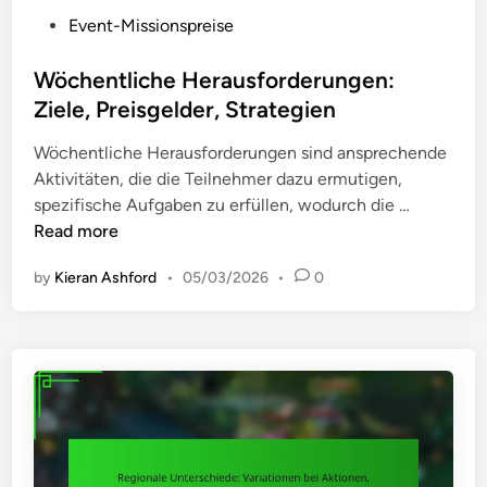
s
a
P
Event-Missionspreise
p
r
o
r
k
s
Wöchentliche Herausforderungen:
o
e
t
z
Ziele, Preisgelder, Strategien
t
e
e
i
Wöchentliche Herausforderungen sind ansprechende
d
s
n
Aktivitäten, die die Teilnehmer dazu ermutigen,
i
s
g
W
spezifische Aufgaben zu erfüllen, wodurch die …
n
,
s
ö
Read more
A
t
c
k
r
by
Kieran Ashford
•
05/03/2026
•
0
h
t
a
e
u
t
n
a
e
t
l
g
l
i
i
i
s
e
c
i
n
h
e
,