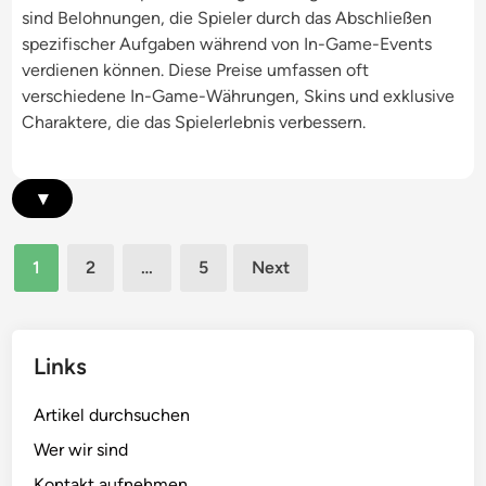
e
l
sind Belohnungen, die Spieler durch das Abschließen
r
l
s
t
spezifischer Aufgaben während von In-Game-Events
k
u
t
u
verdienen können. Diese Preise umfassen oft
e
s
a
n
verschiedene In-Game-Währungen, Skins und exklusive
i
i
f
g
Charaktere, die das Spielerlebnis verbessern.
t
v
f
e
e
r
l
▾
Z
t
u
e
g
Posts
B
1
2
…
5
Next
a
pagination
o
n
n
g
i
:
Links
,
F
E
r
Artikel durchsuchen
x
ü
k
Wer wir sind
h
l
Kontakt aufnehmen