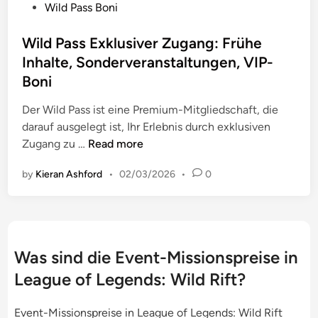
n
P
Wild Pass Boni
u
r
a
o
n
t
l
s
Wild Pass Exklusiver Zugang: Frühe
g
i
e
t
Inhalte, Sonderveranstaltungen, VIP-
e
k
T
e
Boni
n
e
h
d
f
l
e
i
Der Wild Pass ist eine Premium-Mitgliedschaft, die
ü
n
m
n
darauf ausgelegt ist, Ihr Erlebnis durch exklusiven
r
,
e
W
Zugang zu …
Read more
W
P
n
i
i
r
by
Kieran Ashford
•
02/03/2026
•
0
,
l
l
e
V
d
d
i
e
P
P
s
r
a
a
g
f
s
s
Was sind die Event-Missionspreise in
e
ü
s
s
s
League of Legends: Wild Rift?
g
E
:
t
b
x
G
a
Event-Missionspreise in League of Legends: Wild Rift
a
k