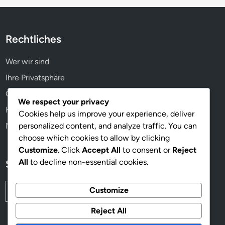
i
Rechtliches
Wer wir sind
Ihre Privatsphäre
Cookie-Einstellungen
We respect your privacy
Kontakt aufnehmen
Cookies help us improve your experience, deliver
personalized content, and analyze traffic. You can
Nutzungsbedingungen
choose which cookies to allow by clicking
Customize
. Click
Accept All
to consent or
Reject
All
to decline non-essential cookies.
Suche
Search
Customize
for:
Reject All