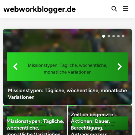
Skip
webworkblogger.de
Mai
to
Open
Men
Search
content
Missionstypen: Tägliche, wöchentliche, monatliche
Variationen
Zeitlich begrenzte
Missionstypen: Tägliche,
Aktionen: Dauer,
wöchentliche,
Berechtigung,
monatliche Variationen
Antragsprozess