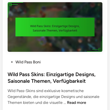
E
Z
a
r
i
l
g
e
e
e
l
U
b
e
n
n
,
t
i
P
e
s
r
r
s
e
s
e
i
c
s
P
Wild Pass Boni
h
g
o
i
e
s
Wild Pass Skins: Einzigartige Designs,
e
l
t
Saisonale Themen, Verfügbarkeit
d
d
e
e
Wild Pass-Skins sind exklusive kosmetische
e
d
:
Gegenstände, die einzigartige Designs und saisonale
r
i
V
W
Themen bieten und die visuelle …
Read more
,
n
a
i
S