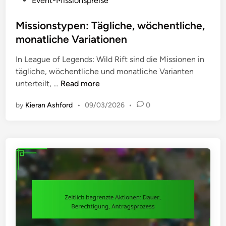
Event-Missionspreise
o
s
Missionstypen: Tägliche, wöchentliche,
t
monatliche Variationen
e
In League of Legends: Wild Rift sind die Missionen in
d
tägliche, wöchentliche und monatliche Varianten
i
M
unterteilt, …
Read more
n
i
by
Kieran Ashford
•
09/03/2026
•
0
s
s
i
o
n
s
t
y
p
e