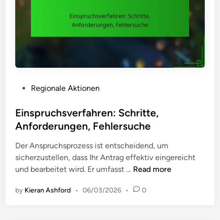
i
e
c
g
h
r
e
e
,
n
m
z
o
t
P
Regionale Aktionen
n
e
o
a
A
s
Einspruchsverfahren: Schritte,
t
k
t
l
Anforderungen, Fehlersuche
t
e
i
i
Der Anspruchsprozess ist entscheidend, um
d
c
o
sicherzustellen, dass Ihr Antrag effektiv eingereicht
i
h
n
E
und bearbeitet wird. Er umfasst …
Read more
n
e
e
i
V
n
by
Kieran Ashford
•
06/03/2026
•
0
n
a
:
s
r
D
p
i