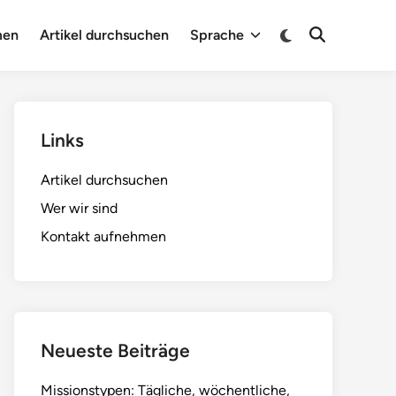
Switch
men
Artikel durchsuchen
Sprache
Open
to
Search
dark
mode
Links
Artikel durchsuchen
Wer wir sind
Kontakt aufnehmen
Neueste Beiträge
Missionstypen: Tägliche, wöchentliche,