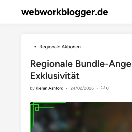
Skip
webworkblogger.de
to
content
Posted
Regionale Aktionen
in
Regionale Bundle-Angebo
Exklusivität
by
Kieran Ashford
•
24/02/2026
•
0