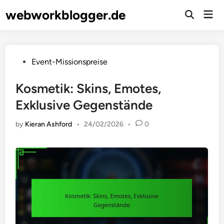
Skip
webworkblogger.de
Mai
to
Open
Men
Search
content
Posted
Event-Missionspreise
in
Kosmetik: Skins, Emotes,
Exklusive Gegenstände
by
Kieran Ashford
•
24/02/2026
•
0