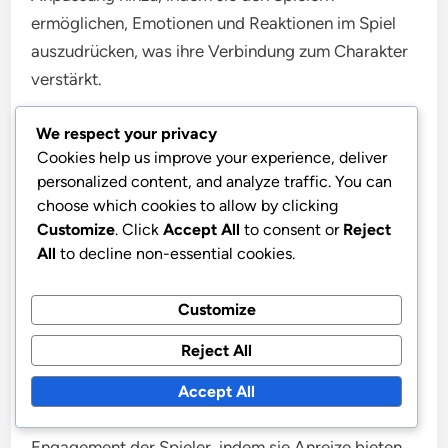
ermöglichen, Emotionen und Reaktionen im Spiel
auszudrücken, was ihre Verbindung zum Charakter
verstärkt.
We respect your privacy
Exklusive Items dienen oft als Statussymbole
Cookies help us improve your experience, deliver
innerhalb des Spiels und geben den Spielern ein
personalized content, and analyze traffic. You can
Gefühl der Errungenschaft. Durch das Sammeln
choose which cookies to allow by clicking
und Präsentieren dieser einzigartigen Kosmetika
Customize
. Click
Accept All
to consent or
Reject
können Spieler in der Gaming-Community
All
to decline non-essential cookies.
hervorstechen.
Customize
Einfluss auf das Engagement der
Reject All
Spieler
Accept All
Kosmetika haben einen erheblichen Einfluss auf das
Engagement der Spieler, indem sie Anreize bieten,