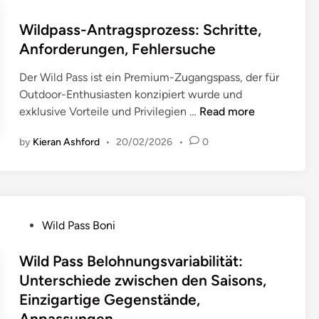
l
o
b
a
s
Wildpass-Antragsprozess: Schritte,
s
u
t
Anforderungen, Fehlersuche
c
e
e
h
P
Der Wild Pass ist ein Premium-Zugangspass, der für
d
l
a
Outdoor-Enthusiasten konzipiert wurde und
i
u
r
W
exklusive Vorteile und Privilegien …
Read more
n
s
t
i
s
i
by
Kieran Ashford
•
20/02/2026
•
0
l
:
k
d
F
e
p
o
l
a
r
,
s
t
P
E
Wild Pass Boni
s
s
o
r
-
c
s
Wild Pass Belohnungsvariabilität:
w
A
h
t
e
Unterschiede zwischen den Saisons,
n
r
e
r
Einzigartige Gegenstände,
t
i
d
b
r
Anpassungen