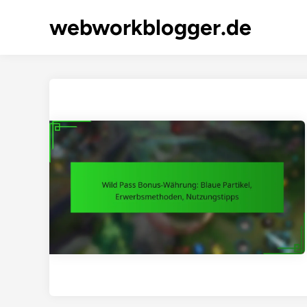
Skip
webworkblogger.de
to
content