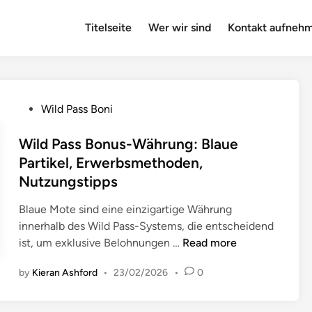
Titelseite
Wer wir sind
Kontakt aufneh
P
Wild Pass Boni
o
s
Wild Pass Bonus-Währung: Blaue
t
Partikel, Erwerbsmethoden,
e
Nutzungstipps
d
i
Blaue Mote sind eine einzigartige Währung
n
innerhalb des Wild Pass-Systems, die entscheidend
W
ist, um exklusive Belohnungen …
Read more
i
by
Kieran Ashford
•
23/02/2026
•
0
l
d
P