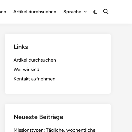
Switch
men
Artikel durchsuchen
Sprache
Open
to
Search
dark
mode
Links
Artikel durchsuchen
Wer wir sind
Kontakt aufnehmen
Neueste Beiträge
Missionstypen: Tägliche, wöchentliche,