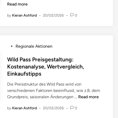
e
S
n
Read more
i
g
,
a
g
p
s
A
by
Kieran Ashford
•
20/02/2026
•
0
i
s
p
v
n
s
b
s
a
f
o
e
r
o
n
n
i
r
a
a
a
d
P
Regionale Aktionen
l
c
b
e
o
e
h
i
r
s
Wild Pass Preisgestaltung:
B
r
l
u
t
Kostenanalyse, Wertvergleich,
e
i
i
n
e
Einkaufstipps
l
c
t
g
d
o
h
ä
e
i
Die Preisstruktur des Wild Pass wird von
h
t
t
n
n
verschiedenen Faktoren beeinflusst, wie z.B. dem
n
i
:
,
W
Grundpreis, saisonalen Änderungen …
Read more
u
g
U
F
i
n
u
n
by
Kieran Ashford
•
20/02/2026
•
e
0
l
g
n
t
h
d
e
g