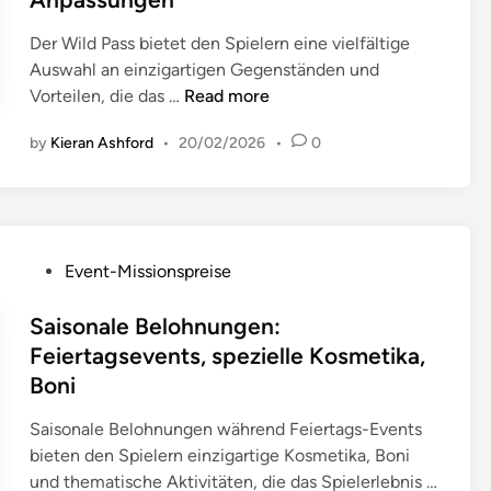
t
i
s
a
t
n
m
Der Wild Pass bietet den Spielern eine vielfältige
g
v
e
Auswahl an einzigartigen Gegenständen und
s
e
t
W
Vorteilen, die das …
Read more
p
r
h
i
r
f
by
Kieran Ashford
•
20/02/2026
•
o
0
l
o
o
d
d
z
l
e
P
e
g
n
a
s
e
,
s
s
P
n
Event-Missionspreise
N
s
:
o
,
u
B
S
s
Saisonale Belohnungen:
B
t
e
c
t
e
Feiertagsevents, spezielle Kosmetika,
z
l
h
e
l
u
Boni
o
r
d
o
n
h
i
i
h
Saisonale Belohnungen während Feiertags-Events
g
n
t
n
n
bieten den Spielern einzigartige Kosmetika, Boni
s
u
t
u
und thematische Aktivitäten, die das Spielerlebnis …
t
n