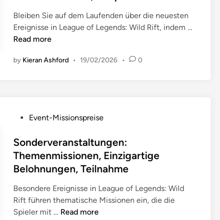
d
t
B
I
g
r
i
v
Bleiben Sie auf dem Laufenden über die neuesten
o
n
e
t
n
e
V
Ereignisse in League of Legends: Wild Rift, indem …
n
h
G
s
r
e
Read more
i
a
e
c
g
r
l
g
h
by
Kieran Ashford
•
19/02/2026
•
0
l
a
t
e
r
e
n
e
n
i
i
s
:
s
t
c
t
R
t
t
h
a
e
P
ä
,
Event-Missionspreise
,
l
g
o
n
F
E
t
i
s
Sonderveranstaltungen:
d
r
i
u
o
t
e
e
Themenmissionen, Einzigartige
n
n
n
e
,
i
Belohnungen, Teilnahme
k
g
s
d
A
s
a
s
s
i
n
c
Besondere Ereignisse in League of Legends: Wild
u
k
p
n
p
h
Rift führen thematische Missionen ein, die die
f
a
e
S
a
a
Spieler mit …
Read more
s
l
z