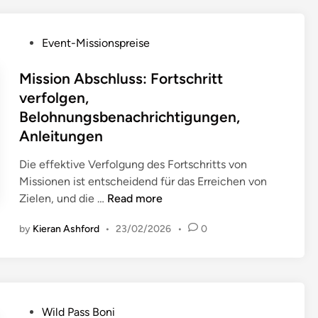
a
s
P
Event-Missionspreise
s
o
B
s
Mission Abschluss: Fortschritt
o
t
verfolgen,
n
e
Belohnungsbenachrichtigungen,
u
d
s
Anleitungen
i
-
n
Die effektive Verfolgung des Fortschritts von
W
Missionen ist entscheidend für das Erreichen von
ä
M
Zielen, und die …
Read more
h
i
r
by
Kieran Ashford
•
23/02/2026
•
0
s
u
s
n
i
g
o
:
n
B
P
Wild Pass Boni
A